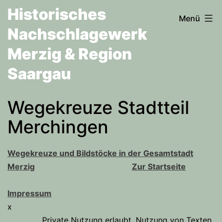
Zum
Historisches
Menü
Inhalt
Nachschlagewerk
springen
Merzig & Region
Saargau
Wegekreuze Stadtteil
Merchingen
Wegekreuze und Bildstöcke in der Gesamtstadt
Merzig
Zur Startseite
Impressum
x
Private Nutzung erlaubt. Nutzung von Texten,