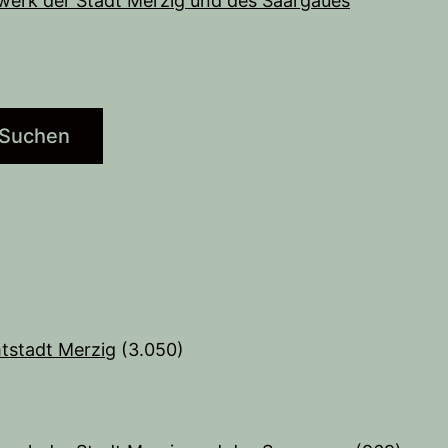
werk der Stadt Merzig und des Saargaues
Suchen
tstadt Merzig
(3.050)
)