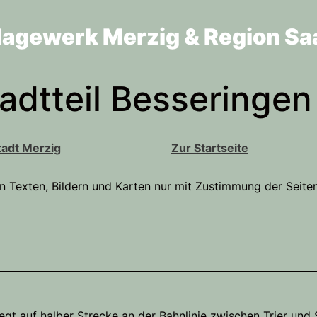
lagewerk Merzig & Region Sa
dtteil Besseringen
tadt Merzig
Zur Startseite
n, Bildern und Karten nur mit Zustimmung der Seitenbetr
gt auf halber Strecke an der Bahnlinie zwischen Trier und