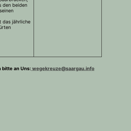
us den beiden
 seinen
 das jährliche
ürten
bitte an Uns:
wegekreuze@saargau.info