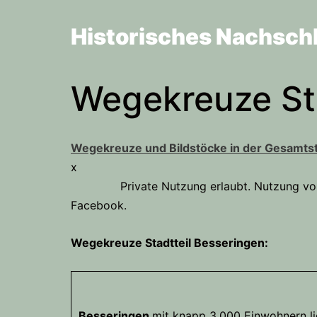
Zum
Inhalt
Historisches Nachsch
springen
Wegekreuze Sta
Wegekreuze und Bildstöcke in der Gesamts
x
Private Nutzung erlaubt. Nutzung von Texte
Facebook.
Wegekreuze Stadtteil Besseringen:
Besseringen
mit knapp 3.000 Einwohnern lie