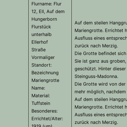
Flurname: Flur
12, Ell, Auf dem
Hungerborn
Auf dem steilen Hanggru
Flurstück
Mariengrotte. Errichtet 
unterhalb
Ausfluss eines entsprec
Ellerhof
zurück nach Merzig.
Straße
Die Grotte befindet sich
Vormaliger
Sie ist ganz aus groben,
Standort:
geschützt. Hinter dieser
Bezeichnung
Steinguss-Madonna.
Mariengrotte
Die Grotte wird von der 
Name:
mehr möglich, nachdem 
Material:
Auf dem steilen Hanggru
Tuffstein
Mariengrotte. Errichtet 
Besonderes:
Ausfluss eines entsprec
Errichtet/Alter:
zurück nach Merzig.
1919 (um)