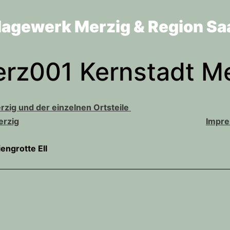
lagewerk Merzig & Region Sa
erz001 Kernstadt M
zig und der einzelnen Ortsteile
erzig
Impr
iengrotte Ell