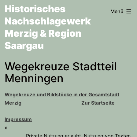
Zum
Historisches
Menü
Inhalt
Nachschlagewerk
springen
Merzig & Region
Saargau
Wegekreuze Stadtteil
Menningen
Wegekreuze und Bildstöcke in der Gesamtstadt
Merzig
Zur Startseite
Impressum
x
Private Nutzung erlaubt. Nutzung von Texten,