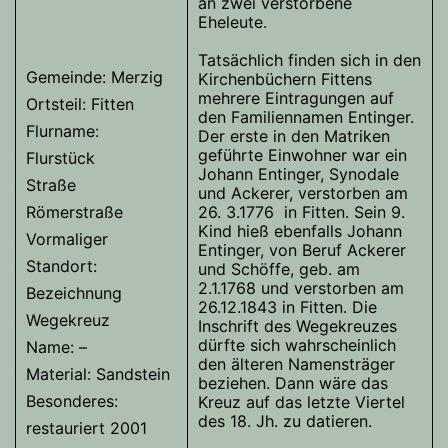
an zwei verstorbene
Eheleute.
Tatsächlich finden sich in den
Gemeinde: Merzig
Kirchenbüchern Fittens
mehrere Eintragungen auf
Ortsteil: Fitten
den Familiennamen Entinger.
Flurname:
Der erste in den Matriken
geführte Einwohner war ein
Flurstück
Johann Entinger, Synodale
Straße
und Ackerer, verstorben am
Römerstraße
26. 3.1776 in Fitten. Sein 9.
Kind hieß ebenfalls Johann
Vormaliger
Entinger, von Beruf Ackerer
Standort:
und Schöffe, geb. am
2.1.1768 und verstorben am
Bezeichnung
26.12.1843 in Fitten. Die
Wegekreuz
Inschrift des Wegekreuzes
dürfte sich wahrscheinlich
Name: –
den älteren Namensträger
Material: Sandstein
beziehen. Dann wäre das
Besonderes:
Kreuz auf das letzte Viertel
des 18. Jh. zu datieren.
restauriert 2001