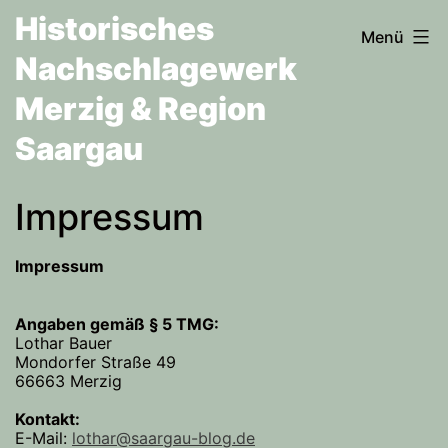
Zum
Historisches
Menü
Inhalt
Nachschlagewerk
springen
Merzig & Region
Saargau
Impressum
Impressum
Angaben gemäß § 5 TMG:
Lothar Bauer
Mondorfer Straße 49
66663 Merzig
Kontakt:
E-Mail:
lothar@saargau-blog.de