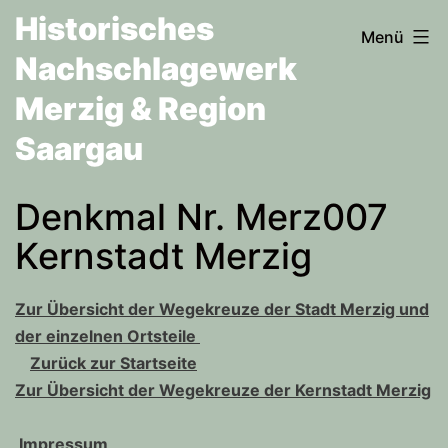
Zum
Historisches
Menü
Inhalt
Nachschlagewerk
springen
Merzig & Region
Saargau
Denkmal Nr. Merz007
Kernstadt Merzig
Zur Übersicht der Wegekreuze der Stadt Merzig und
der einzelnen Ortsteile
Zurück zur Startseite
Zur Übersicht der Wegekreuze der Kernstadt Merzig
Impressum