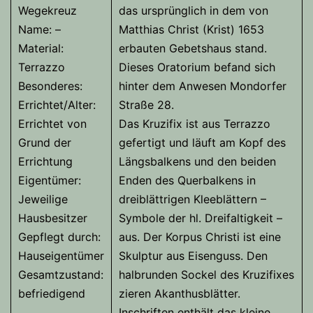
Wegekreuz
das ursprünglich in dem von
Name: –
Matthias Christ (Krist) 1653
Material:
erbauten Gebetshaus stand.
Terrazzo
Dieses Oratorium befand sich
Besonderes:
hinter dem Anwesen Mondorfer
Errichtet/Alter:
Straße 28.
Errichtet von
Das Kruzifix ist aus Terrazzo
Grund der
gefertigt und läuft am Kopf des
Errichtung
Längsbalkens und den beiden
Eigentümer:
Enden des Querbalkens in
Jeweilige
dreiblättrigen Kleeblättern –
Hausbesitzer
Symbole der hl. Dreifaltigkeit –
Gepflegt durch:
aus. Der Korpus Christi ist eine
Hauseigentümer
Skulptur aus Eisenguss. Den
Gesamtzustand:
halbrunden Sockel des Kruzifixes
befriedigend
zieren Akanthusblätter.
Inschriften enthält das kleine