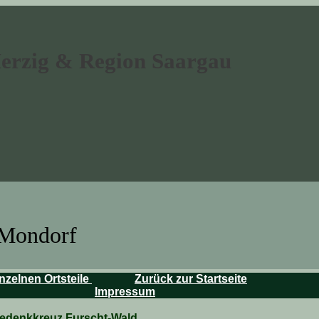
Merzig & Region Saargau
 Mondorf
nzelnen Ortsteile
Zurück zur Startseite
Impressum
edenkkreuz Furscht-Wald