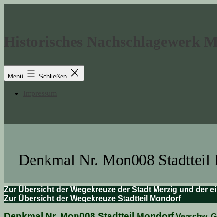
Zum
Inhalt
springen
Historisches Nachschlagewerk 
Menü
Schließen
Impressum
Denkmal Nr. Mon008 Stadtteil
Zur Übersicht der Wegekreuze der Stadt Merzig und der ei
Zur Übersicht der Wegekreuze Stadtteil Mondorf
Denkmal Nr. Mon008 Stadtteil Mondorf
Verschw. G