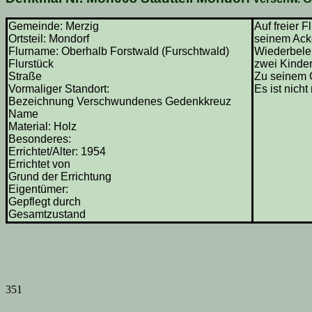
Gemeinde: Merzig
Auf freier 
Ortsteil: Mondorf
seinem Acke
Flurname: Oberhalb Forstwald (Furschtwald)
Wiederbeleb
Flurstück
zwei Kinder
Straße
Zu seinem G
Vormaliger Standort:
Es ist nich
Bezeichnung Verschwundenes Gedenkkreuz
Name
Material: Holz
Besonderes:
Errichtet/Alter: 1954
Errichtet von
Grund der Errichtung
Eigentümer:
Gepflegt durch
Gesamtzustand
351