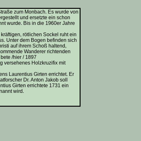
r Straße zum Monbach. Es wurde von
gestellt und ersetzte ein schon
nt wurde. Bis in die 1960er Jahre
äftigen, rötlichen Sockel ruht ein
ss. Unter dem Bogen befinden sich
risti auf ihrem Schoß haltend,
bei kommende Wanderer richtenden
 bete /hier / 1897
g versehenes Holzkruzifix mit
 Laurentius Girten errichtet. Er
tforscher Dr. Anton Jakob soll
ntius Girten errichtete 1731 ein
nannt wird.