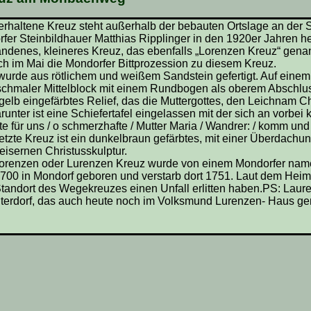
erhaltene Kreuz steht außerhalb der bebauten Ortslage an de
er Steinbildhauer Matthias Ripplinger in den 1920er Jahren her
andenes, kleineres Kreuz, das ebenfalls „Lorenzen Kreuz“ genan
lich im Mai die Mondorfer Bittprozession zu diesem Kreuz.
urde aus rötlichem und weißem Sandstein gefertigt. Auf einem kr
 schmaler Mittelblock mit einem Rundbogen als oberem Abschlu
 gelb eingefärbtes Relief, das die Muttergottes, den Leichnam Ch
Darunter ist eine Schiefertafel eingelassen mit der sich an vor
itte für uns / o schmerzhafte / Mutter Maria / Wandrer: / komm und
tzte Kreuz ist ein dunkelbraun gefärbtes, mit einer Überdachun
isernen Christusskulptur.
orenzen oder Lurenzen Kreuz wurde von einem Mondorfer namens
00 in Mondorf geboren und verstarb dort 1751. Laut dem Heima
tandort des Wegekreuzes einen Unfall erlitten haben.
PS: Laure
terdorf, das auch heute noch im Volksmund Lurenzen- Haus ge