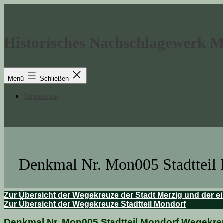
Zum
Inhalt
springen
Historisches Nachschlagewerk 
Menü
Schließen
Impressum
Denkmal Nr. Mon005 Stadtteil
Zur Übersicht der Wegekreuze der Stadt Merzig und der ei
Zur Übersicht der Wegekreuze Stadtteil Mondorf
Denkmal Nr. Mon005 Stadtteil Mondorf Wege