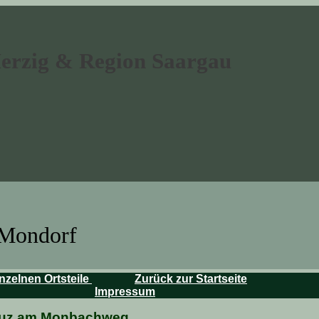
Merzig & Region Saargau
 Mondorf
nzelnen Ortsteile
Zurück zur Startseite
Impressum
kreuz am Monbachweg