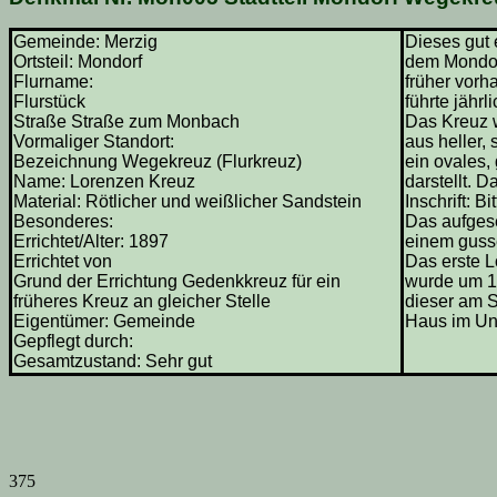
Gemeinde: Merzig
Dieses gut 
Ortsteil: Mondorf
dem Mondorf
Flurname:
früher vorh
Flurstück
führte jähr
Straße Straße zum Monbach
Das Kreuz w
Vormaliger Standort:
aus heller,
Bezeichnung Wegekreuz (Flurkreuz)
ein ovales,
Name: Lorenzen Kreuz
darstellt. 
Material: Rötlicher und weißlicher Sandstein
Inschrift: B
Besonderes:
Das aufgese
Errichtet/Alter: 1897
einem gusse
Errichtet von
Das erste L
Grund der Errichtung Gedenkkreuz für ein
wurde um 17
früheres Kreuz an gleicher Stelle
dieser am S
Eigentümer: Gemeinde
Haus im Un
Gepflegt durch:
Gesamtzustand: Sehr gut
375