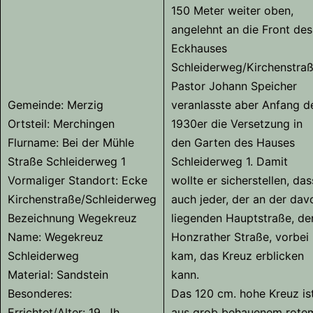
150 Meter weiter oben,
angelehnt an die Front des
Eckhauses
Schleiderweg/Kirchenstraß
Pastor Johann Speicher
Gemeinde: Merzig
veranlasste aber Anfang d
Ortsteil: Merchingen
1930er die Versetzung in
Flurname: Bei der Mühle
den Garten des Hauses
Straße Schleiderweg 1
Schleiderweg 1. Damit
Vormaliger Standort: Ecke
wollte er sicherstellen, das
Kirchenstraße/Schleiderweg
auch jeder, der an der dav
Bezeichnung Wegekreuz
liegenden Hauptstraße, de
Name: Wegekreuz
Honzrather Straße, vorbei
Schleiderweg
kam, das Kreuz erblicken
Material: Sandstein
kann.
Besonderes:
Das 120 cm. hohe Kreuz is
Errichtet/Alter: 19. Jh.
aus grob behauenem rote