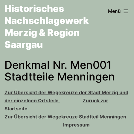
Zum
Historisches
Menü
Inhalt
Nachschlagewerk
springen
Merzig & Region
Saargau
Denkmal Nr. Men001
Stadtteile Menningen
Zur Übersicht der Wegekreuze der Stadt Merzig und
der einzelnen Ortsteile
Zurück zur
Startseite
Zur Übersicht der Wegekreuze Stadtteil Menningen
Impressum