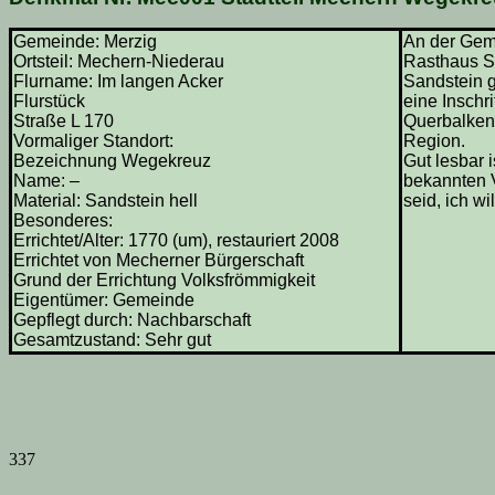
Gemeinde: Merzig
An der Gem
Ortsteil: Mechern-Niederau
Rasthaus Sa
Flurname: Im langen Acker
Sandstein g
Flurstück
eine Inschr
Straße L 170
Querbalken 
Vormaliger Standort:
Region.
Bezeichnung Wegekreuz
Gut lesbar 
Name: –
bekannten 
Material: Sandstein hell
seid, ich wi
Besonderes:
Errichtet/Alter: 1770 (um), restauriert 2008
Errichtet von Mecherner Bürgerschaft
Grund der Errichtung Volksfrömmigkeit
Eigentümer: Gemeinde
Gepflegt durch: Nachbarschaft
Gesamtzustand: Sehr gut
337