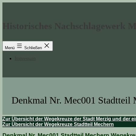
Zum
Inhalt
springen
Historisches Nachschlagewerk 
Menü
Schließen
Impressum
Denkmal Nr. Mec001 Stadtteil
Zur Übersicht der Wegekreuze der Stadt Merzig und der ei
Zur Übersicht der Wegekreuze Stadtteil Mechern
Denkmal Nr. Mec001 Stadtteil Mechern Wegekre