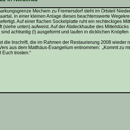
arkungsgrenze Mechern zu Fremersdorf steht im Ortsteil Nied
artal, in einer kleinen Anlage dieses beachtenswerte Wegekreu
efertigt. Auf einer flachen Sockelplatte ruht ein rechteckiges Mi
ift (siehe unten) aufweist. Auf der Abdeckhaube des Mittelstücks 
sind achtseitig (!) ausgeformt und laufen in dicklichen Knöpfen 
ist die Inschrift, die im Rahmen der Restaurierung 2008 wieder 
Vers aus dem Matthäus-Evangelium entnommen: „Kommt zu mir a
ll Euch trosten.“