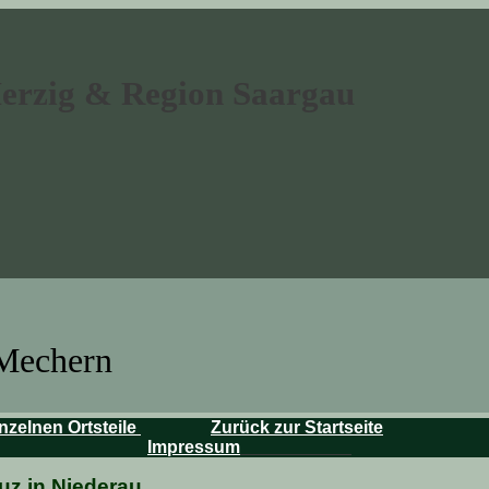
Merzig & Region Saargau
 Mechern
nzelnen Ortsteile
Zurück zur Startseite
Impressum
uz in Niederau