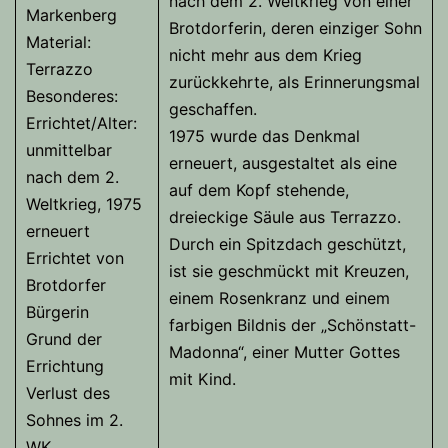
nach dem 2. Weltkrieg von einer
Markenberg
Brotdorferin, deren einziger Sohn
Material:
nicht mehr aus dem Krieg
Terrazzo
zurückkehrte, als Erinnerungsmal
Besonderes:
geschaffen.
Errichtet/Alter:
1975 wurde das Denkmal
unmittelbar
erneuert, ausgestaltet als eine
nach dem 2.
auf dem Kopf stehende,
Weltkrieg, 1975
dreieckige Säule aus Terrazzo.
erneuert
Durch ein Spitzdach geschützt,
Errichtet von
ist sie geschmückt mit Kreuzen,
Brotdorfer
einem Rosenkranz und einem
Bürgerin
farbigen Bildnis der „Schönstatt-
Grund der
Madonna“, einer Mutter Gottes
Errichtung
mit Kind.
Verlust des
Sohnes im 2.
WK