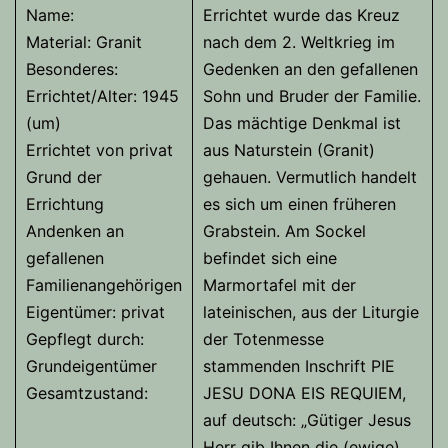
Name:
Errichtet wurde das Kreuz
Material: Granit
nach dem 2. Weltkrieg im
Besonderes:
Gedenken an den gefallenen
Errichtet/Alter: 1945
Sohn und Bruder der Familie.
(um)
Das mächtige Denkmal ist
Errichtet von privat
aus Naturstein (Granit)
Grund der
gehauen. Vermutlich handelt
Errichtung
es sich um einen früheren
Andenken an
Grabstein. Am Sockel
gefallenen
befindet sich eine
Familienangehörigen
Marmortafel mit der
Eigentümer: privat
lateinischen, aus der Liturgie
Gepflegt durch:
der Totenmesse
Grundeigentümer
stammenden Inschrift PIE
Gesamtzustand:
JESU DONA EIS REQUIEM,
auf deutsch: „Gütiger Jesus
Herr gib Ihnen die (ewige)