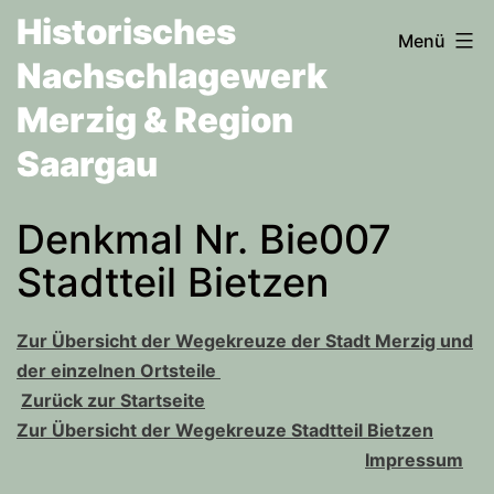
Zum
Historisches
Menü
Inhalt
Nachschlagewerk
springen
Merzig & Region
Saargau
Denkmal Nr. Bie007
Stadtteil Bietzen
Zur Übersicht der Wegekreuze der Stadt Merzig und
der einzelnen Ortsteile
Zurück zur Startseite
Zur Übersicht der Wegekreuze Stadtteil Bietzen
Impressum