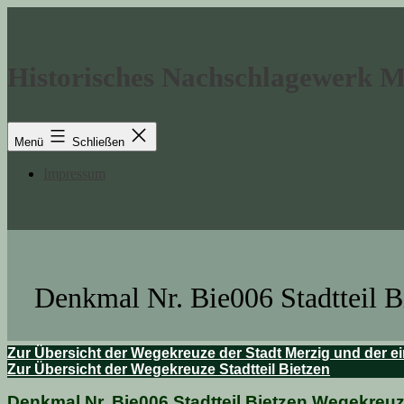
Zum
Inhalt
springen
Historisches Nachschlagewerk 
Menü
Schließen
Impressum
Denkmal Nr. Bie006 Stadtteil B
Zur Übersicht der Wegekreuze der Stadt Merzig und der ei
Zur Übersicht der Wegekreuze Stadtteil Bietzen
Denkmal Nr. Bie006 Stadtteil Bietzen Wegekreu