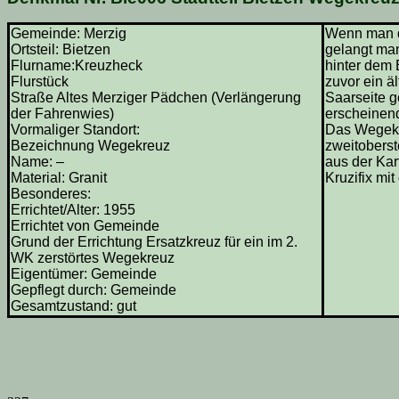
Gemeinde: Merzig
Wenn man da
Ortsteil: Bietzen
gelangt man
Flurname:Kreuzheck
hinter dem 
Flurstück
zuvor ein ä
Straße Altes Merziger Pädchen (Verlängerung
Saarseite g
der Fahrenwies)
erscheinend
Vormaliger Standort:
Das Wegekre
Bezeichnung Wegekreuz
zweitoberst
Name: –
aus der Kar
Material: Granit
Kruzifix mi
Besonderes:
Errichtet/Alter: 1955
Errichtet von Gemeinde
Grund der Errichtung Ersatzkreuz für ein im 2.
WK zerstörtes Wegekreuz
Eigentümer: Gemeinde
Gepflegt durch: Gemeinde
Gesamtzustand: gut