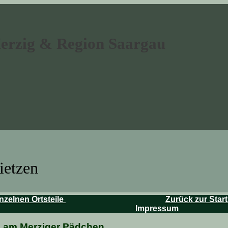
Merzig & Region Saargau
ietzen
nzelnen Ortsteile
Zurück zur Start
Impressum
z am Merziger Pädchen