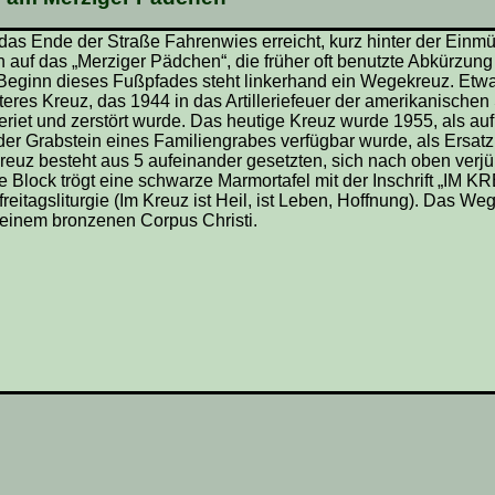
s Ende der Straße Fahrenwies erreicht, kurz hinter der Einm
 auf das „Merziger Pädchen“, die früher oft benutzte Abkürzung
Beginn dieses Fußpfades steht linkerhand ein Wegekreuz. Etwa
lteres Kreuz, das 1944 in das Artilleriefeuer der amerikanischen 
eriet und zerstört wurde. Das heutige Kreuz wurde 1955, als au
er Grabstein eines Familiengrabes verfügbar wurde, als Ersatzk
uz besteht aus 5 aufeinander gesetzten, sich nach oben verj
e Block trögt eine schwarze Marmortafel mit der Inschrift „IM K
freitagsliturgie (Im Kreuz ist Heil, ist Leben, Hoffnung). Das W
t einem bronzenen Corpus Christi.