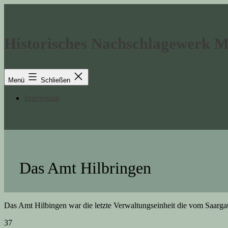
Zum
Inhalt
springen
Historisches Nachschlagewerk 
Menü
Schließen
Impressum
Das Amt Hilbringen
Das Amt Hilbingen war die letzte Verwaltungseinheit die vom Saarga
37